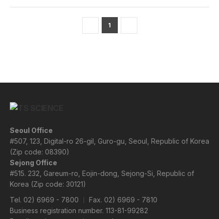
1
Seoul Office
#507, 123, Digital-ro 26-gil, Guro-gu, Seoul, Republic of Korea
(Zip code: 08390)
Sejong Office
#515. 232, Gareum-ro, Eojin-dong, Sejong-Si, Republic of
Korea (Zip code: 30121)
Tel.
02) 6969 - 7800
Fax. 02) 6969 - 7810
Business registration number. 113-81-99282