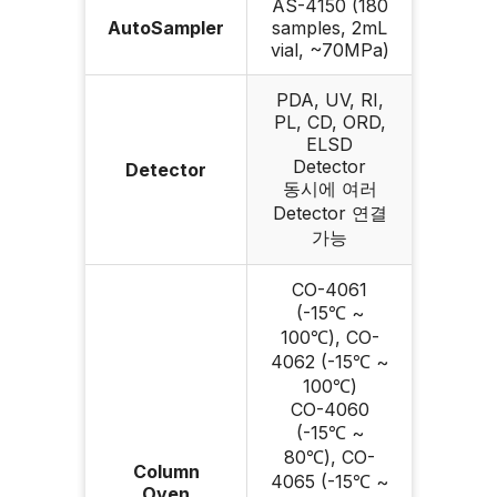
AS-4150 (180
AutoSampler
samples, 2mL
vial, ~70MPa)
PDA, UV, RI,
PL, CD, ORD,
ELSD
Detector
Detector
동시에 여러
Detector 연결
가능
CO-4061
(-15℃ ~
100℃), CO-
4062 (-15℃ ~
100℃)
CO-4060
(-15℃ ~
80℃), CO-
Column
4065 (-15℃ ~
Oven