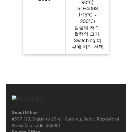
90℃)
RO-4068
(-15℃ ~
200℃)
컬럼의 개수,
컬럼의 크기,
Switching 여
부에 따라 선택
Seoul Office
#507, 123, Digital-ro 26-gil, Guro-gu, Seoul, Republic of
Korea (Zip code: 08390)
Sejong Office