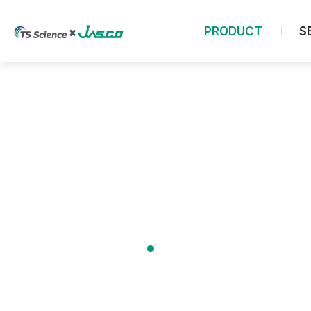
PRODUCT
S
Chromatography
Analytical HPLC System
UHPLC System
Preparative HPLC System
GPC System
Analytical SFC/E System
Product
ELSD Detector
Column