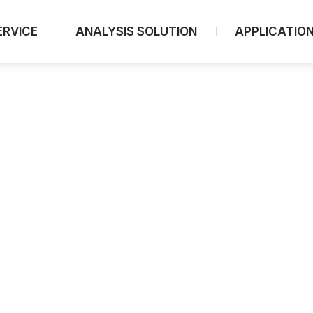
ERVICE
ANALYSIS SOLUTION
APPLICATIO
Spectroscopy
UV-Visible/NIR Spectrophotometers
UV-Vis/NIR Microscopy
FTIR Spectroscopy
FTIR Microscopes
FTIR Portable
[PL] Fluorescence Spectrophotometers
[CD] Circular Dichroism
[CPL] Circularly Polarized Luminescence