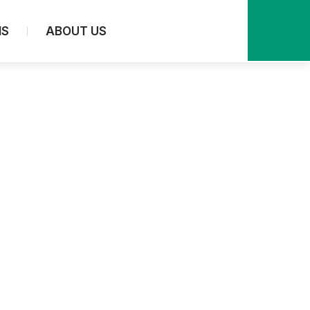
NS
ABOUT US
In-situ Analysis
In-situ Spectroscopy
In-situ UV Analysis
In-situ FTIR Analysis
In-situ Raman Analysis