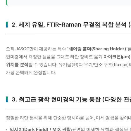
2. 세계 유일, FTIR-Raman 무결점 복합 분석 (Sh
오직 JASCO만이 제공하는 특수
'쉐어링 홀더(Sharing Holder)'
를
현미경에서 측정한 샘플을 그대로 라만 장비로 옮겨
마이크론(µm)
위치를 분석
할 수 있습니다. 유기물(IR)과 무기/탄소 구조(Rama
가장 완벽하게 완성합니다.
3. 최고급 광학 현미경의 기능 통합 (다양한 관
정밀한 라만 분석을 위해 단순한 명시야를 넘어, 미세 결함을 찾아
암시야(Dark Field) / MIX 관찰:
표면의 미세한 요철과 색상을 